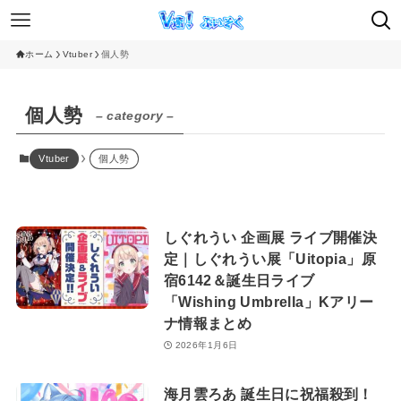
ホーム
Vtuber
個人勢
個人勢
– category –
Vtuber
個人勢
しぐれうい 企画展 ライブ開催決
定｜しぐれうい展「Uitopia」原
宿6142＆誕生日ライブ
「Wishing Umbrella」Kアリー
ナ情報まとめ
2026年1月6日
海月雲ろあ 誕生日に祝福殺到！