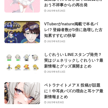
おう不祥事からの再出発
2025年9月26日
VTuberがnature掲載で本名バ
レ!? 登録者数が3倍に急増した古
知累すすむの快挙
2025年9月24日
しぐれうい LINEスタンプ発売？
実はジェネリックしぐれうい？最
新情報とグッズ展開まとめ
2025年9月13日
ペトラナイトメア X 投稿が話題
に！中耳炎バズの理由と耳ケア最
新情報まとめ
2025年9月9日