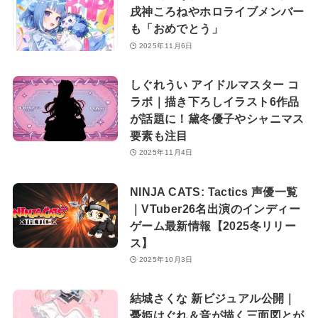
戌神ころねやホロライブメンバー
も「おめでとう」
2025年11月6日
しぐれうい アイドルマスター コ
ラボ｜描き下ろしイラスト6作品
が話題に！黛冬優子やシャニマス
要素も注目
2025年11月4日
NINJA CATS: Tactics 声優一覧
｜VTuber26名出演のインディー
ゲーム最新情報【2025冬リリー
ス】
2025年10月3日
結城さくな 新ビジュアル公開｜
憂姫はぐれ＆音が描く三面図とが