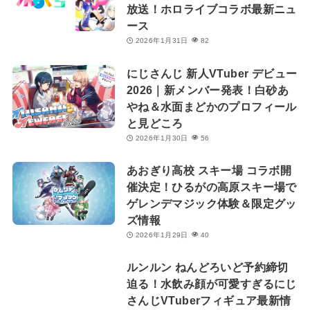
放送！ホロライブコラボ最新ニュ
ース
2026年1月31日
82
にじさんじ 新人VTuber デビュー
2026｜新メンバー発表！白砂あ
やね＆水面まどかのプロフィール
と見どころ
2026年1月30日
56
あおぎり高校 スキー場 コラボ開
催決定！ひるがの高原スキー場で
ゲレンデマジック体験＆限定グッ
ズ情報
2026年1月29日
40
ルンルン ねんどろいど予約締切
迫る！水飲み顔が可愛すぎるにじ
さんじVTuberフィギュア最新情