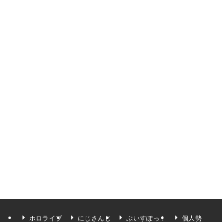
ホロライブ
にじさんじ
ぶいすぽっ！
個人勢