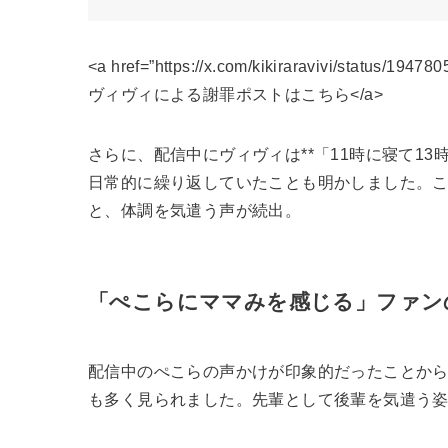
<a href=”https://x.com/kikiraravivi/status/1
ヴィヴィによる謝罪ポストはこちら</a>
さらに、配信中にヴィヴィは**「11時に寝て1
日常的に繰り返していたことも明かしました。
と、体調を気遣う声が続出。
「ぺこらにママみを感じる」ファン
配信中のぺこらの声かけが印象的だったことか
も多く見られました。先輩として後輩を気遣う