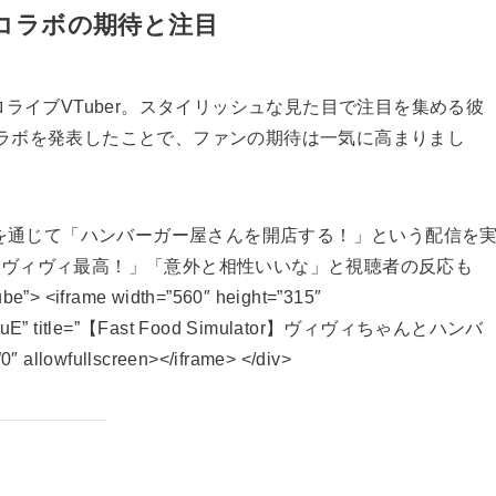
コラボの期待と注目
ロライブVTuber。スタイリッシュな見た目で注目を集める彼
ラボを発表したことで、ファンの期待は一気に高まりまし
*というゲームを通じて「ハンバーガー屋さんを開店する！」という配信を
こヴィヴィ最高！」「意外と相性いいな」と視聴者の反応も
> <iframe width=”560″ height=”315″
Lj8uBuE” title=”【Fast Food Simulator】ヴィヴィちゃんとハンバ
wfullscreen></iframe> </div>