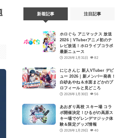
題
新着記事
注目記事
ホロぐら アニマックス 放送
2026｜VTuberアニメ初のテ
レビ放送！ホロライブコラボ
最新ニュース
2026年1月31日
82
にじさんじ 新人VTuber デビ
ュー 2026｜新メンバー発表！
白砂あやね＆水面まどかのプ
ロフィールと見どころ
2026年1月30日
56
あおぎり高校 スキー場 コラ
ボ開催決定！ひるがの高原ス
キー場でゲレンデマジック体
験＆限定グッズ情報
2026年1月29日
40