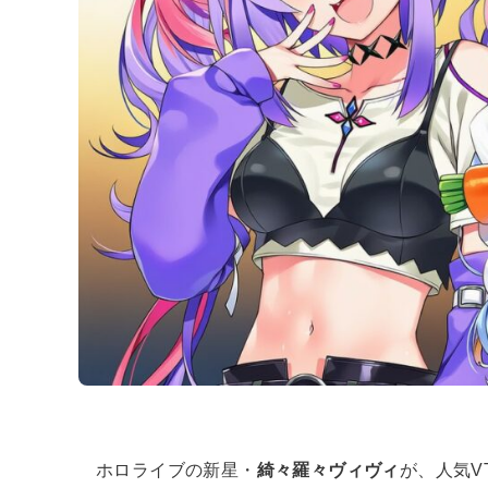
ホロライブの新星・
綺々羅々ヴィヴィ
が、人気VT