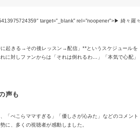
947805413975724359″ target=”_blank” rel=”noopener”>▶ 綺々羅
3時に起きる→その後レッスン→配信」**というスケジュールを
これに対しファンからは「それは倒れるわ…」「本気で心配」
の声も
ら、「ぺこらママすぎる」「優しさが沁みた」などのコメント
姿勢に、多くの視聴者が感動しました。