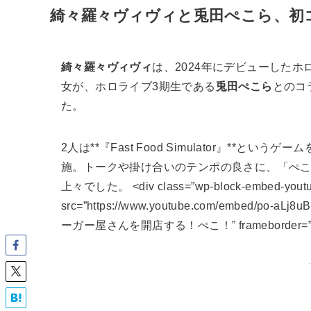
綺々羅々ヴィヴィと兎田ぺこら、初
綺々羅々ヴィヴィ
は、2024年にデビューしたホ
女が、ホロライブ3期生である
兎田ぺこら
とのコ
た。
2人は**『Fast Food Simulator』*
施。トークや掛け合いのテンポの良さに、「ぺ
上々でした。 <div class=”wp-block-embed-youtube”
src=”https://www.youtube.com/embed/po-a
ーガー屋さんを開店する！ぺこ！” frameborder=”0″ allo