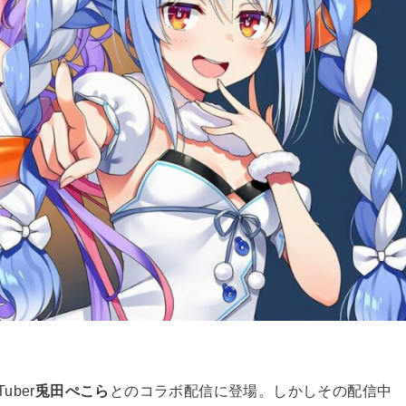
uber
兎田ぺこら
とのコラボ配信に登場。しかしその配信中